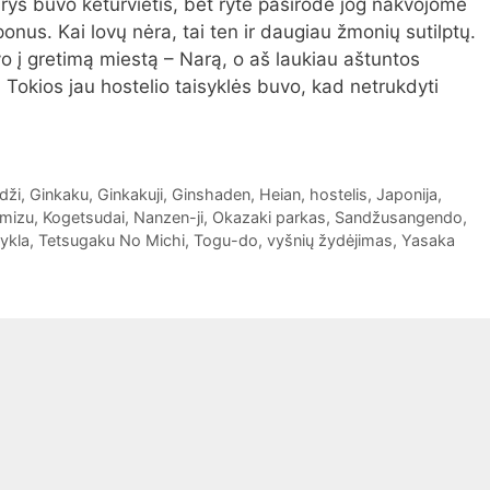
ys buvo keturvietis, bet ryte pasirodė jog nakvojome
onus. Kai lovų nėra, tai ten ir daugiau žmonių sutilptų.
iavo į gretimą miestą – Narą, o aš laukiau aštuntos
 Tokios jau hostelio taisyklės buvo, kad netrukdyti
dži
,
Ginkaku
,
Ginkakuji
,
Ginshaden
,
Heian
,
hostelis
,
Japonija
,
omizu
,
Kogetsudai
,
Nanzen-ji
,
Okazaki parkas
,
Sandžusangendo
,
ykla
,
Tetsugaku No Michi
,
Togu-do
,
vyšnių žydėjimas
,
Yasaka