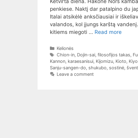
Ketvirta diena. Hakone Nors kambar
penkiese. Naktį dar patalpino du jap
Italai atsikėlė anksčiausiai ir iškel
valandos, kol įjungs karštą vandenį.
kitiems miegoti …
Read more
Categories
Kelionės
Tags
Chion-in
,
Dojin-sai
,
filosofijos takas
,
Fu
Kannon
,
karaesanisui
,
Kijomizu
,
Kioto
,
Kiy
Sanju-sangen-do
,
shukubo
,
sostinė
,
švent
Leave a comment