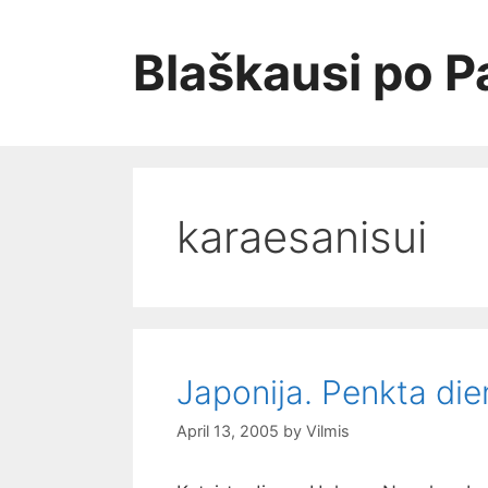
Skip
to
Blaškausi po P
content
karaesanisui
Japonija. Penkta die
April 13, 2005
by
Vilmis