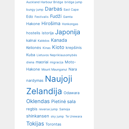
Auckland Harbour Bridge
bridge jump
Darbas
bungy jump
East Cape
Fudži
Edo
Festivalis
Gamta
Hirošima
Hakone
Honkongas
Japonija
hostelis
istorija
Kanada
kalnai
Kalėdos
Kioto
Kelionės
krepšinis
Kinas
Kuba
Lietuvos Nepriklausomybės
maoriai
Moto-
diena
migracija
Hakone
Nara
Mount Maunganui
Naujoji
nardymas
Zelandija
Odawara
Oklendas
Pietinė sala
regbis
reverse jump
Samoja
shinkansen
sky jump
Te Urewara
Tokijas
Torontas