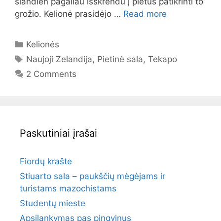
šiandien pagaliau išskrendu į pietus patikrinti to
grožio. Kelionė prasidėjo …
Read more
Categories
Kelionės
Tags
Naujoji Zelandija
,
Pietinė sala
,
Tekapo
2 Comments
Paskutiniai įrašai
Fiordų krašte
Stiuarto sala – paukščių mėgėjams ir
turistams mazochistams
Studentų mieste
Apsilankymas pas pingvinus