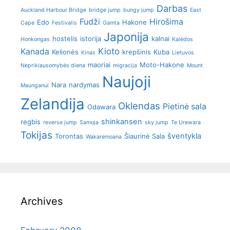
Darbas
Auckland Harbour Bridge
bridge jump
bungy jump
East
Fudži
Hirošima
Edo
Hakone
Cape
Festivalis
Gamta
Japonija
hostelis
istorija
kalnai
Honkongas
Kalėdos
Kioto
Kanada
Kelionės
krepšinis
Kuba
Kinas
Lietuvos
maoriai
Moto-Hakone
Nepriklausomybės diena
migracija
Mount
Naujoji
Nara
nardymas
Maunganui
Zelandija
Oklendas
Pietinė sala
Odawara
shinkansen
regbis
reverse jump
Samoja
sky jump
Te Urewara
Tokijas
šventykla
Torontas
Šiaurinė Sala
Wakaremoana
Archives