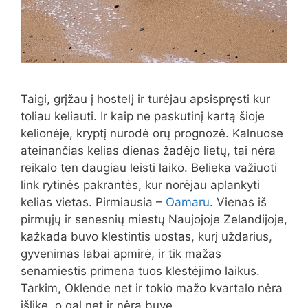
Taigi, grįžau į hostelį ir turėjau apsispręsti kur
toliau keliauti. Ir kaip ne paskutinį kartą šioje
kelionėje, kryptį nurodė orų prognozė. Kalnuose
ateinančias kelias dienas žadėjo lietų, tai nėra
reikalo ten daugiau leisti laiko. Belieka važiuoti
link rytinės pakrantės, kur norėjau aplankyti
kelias vietas. Pirmiausia –
Oamaru
. Vienas iš
pirmųjų ir senesnių miestų Naujojoje Zelandijoje,
kažkada buvo klestintis uostas, kurį uždarius,
gyvenimas labai apmirė, ir tik mažas
senamiestis primena tuos klestėjimo laikus.
Tarkim, Oklende net ir tokio mažo kvartalo nėra
išlikę, o gal net ir nėra buvę.