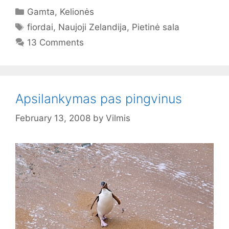
Categories
Gamta
,
Kelionės
Tags
fiordai
,
Naujoji Zelandija
,
Pietinė sala
13 Comments
Apsilankymas pas pingvinus
February 13, 2008
by
Vilmis