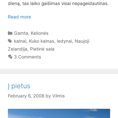
dieną, tas laiko gaišimas visai nepageidautinas.
Read more
Categories
Gamta
,
Kelionės
Tags
kalnai
,
Kuko kalnas
,
ledynai
,
Naujoji
Zelandija
,
Pietinė sala
3 Comments
Į pietus
February 6, 2008
by
Vilmis