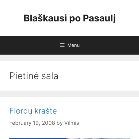
Skip
to
Blaškausi po Pasaulį
content
Menu
Pietinė sala
Fiordų krašte
February 19, 2008
by
Vilmis