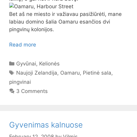
Bet aš ne miesto ir važiavau pasižiūrėti, mane
labiau domino šalia Oamaru esančios dvi
pingvinų kolonijos.
Read more
Categories
Gyvūnai
,
Kelionės
Tags
Naujoji Zelandija
,
Oamaru
,
Pietinė sala
,
pingvinai
3 Comments
Gyvenimas kalnuose
February 12, 2008
by
Vilmis