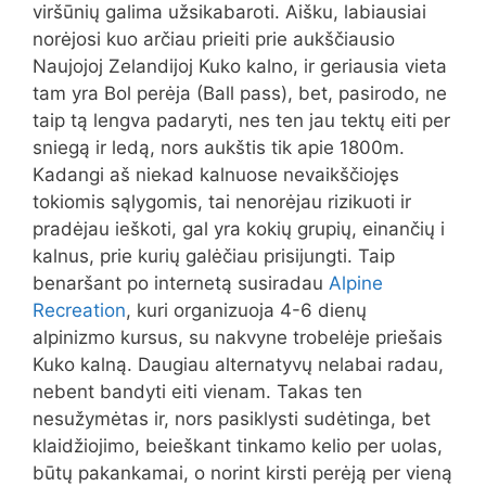
viršūnių galima užsikabaroti. Aišku, labiausiai
norėjosi kuo arčiau prieiti prie aukščiausio
Naujojoj Zelandijoj Kuko kalno, ir geriausia vieta
tam yra Bol perėja (Ball pass), bet, pasirodo, ne
taip tą lengva padaryti, nes ten jau tektų eiti per
sniegą ir ledą, nors aukštis tik apie 1800m.
Kadangi aš niekad kalnuose nevaikščiojęs
tokiomis sąlygomis, tai nenorėjau rizikuoti ir
pradėjau ieškoti, gal yra kokių grupių, einančių i
kalnus, prie kurių galėčiau prisijungti. Taip
benaršant po internetą susiradau
Alpine
Recreation
, kuri organizuoja 4-6 dienų
alpinizmo kursus, su nakvyne trobelėje priešais
Kuko kalną. Daugiau alternatyvų nelabai radau,
nebent bandyti eiti vienam. Takas ten
nesužymėtas ir, nors pasiklysti sudėtinga, bet
klaidžiojimo, beieškant tinkamo kelio per uolas,
būtų pakankamai, o norint kirsti perėją per vieną