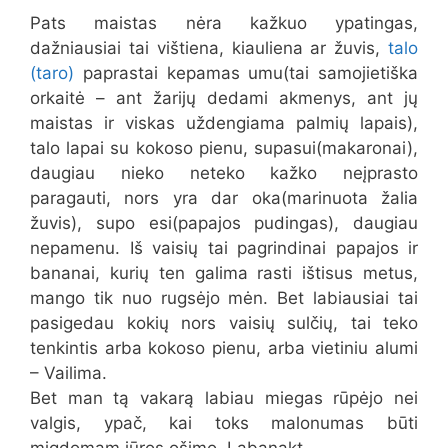
Pats maistas nėra kažkuo ypatingas,
dažniausiai tai vištiena, kiauliena ar žuvis,
talo
(taro)
paprastai kepamas umu(tai samojietiška
orkaitė – ant žarijų dedami akmenys, ant jų
maistas ir viskas uždengiama palmių lapais),
talo lapai su kokoso pienu, supasui(makaronai),
daugiau nieko neteko kažko neįprasto
paragauti, nors yra dar oka(marinuota žalia
žuvis), supo esi(papajos pudingas), daugiau
nepamenu. Iš vaisių tai pagrindinai papajos ir
bananai, kurių ten galima rasti ištisus metus,
mango tik nuo rugsėjo mėn. Bet labiausiai tai
pasigedau kokių nors vaisių sulčių, tai teko
tenkintis arba kokoso pienu, arba vietiniu alumi
– Vailima.
Bet man tą vakarą labiau miegas rūpėjo nei
valgis, ypač, kai toks malonumas būti
migdomam jūros ošimo. Labanakt.