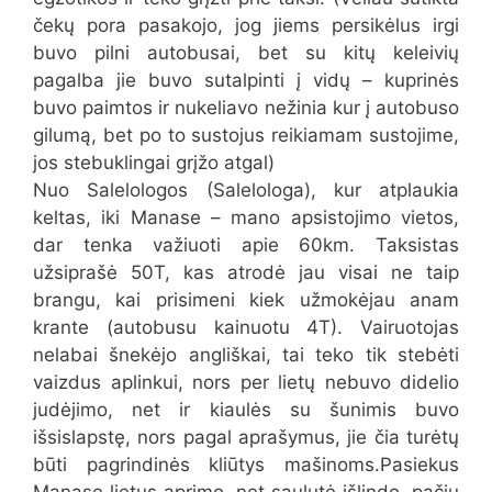
čekų pora pasakojo, jog jiems persikėlus irgi
buvo pilni autobusai, bet su kitų keleivių
pagalba jie buvo sutalpinti į vidų – kuprinės
buvo paimtos ir nukeliavo nežinia kur į autobuso
gilumą, bet po to sustojus reikiamam sustojime,
jos stebuklingai grįžo atgal)
Nuo Salelologos (Salelologa), kur atplaukia
keltas, iki Manase – mano apsistojimo vietos,
dar tenka važiuoti apie 60km. Taksistas
užsiprašė 50T, kas atrodė jau visai ne taip
brangu, kai prisimeni kiek užmokėjau anam
krante (autobusu kainuotu 4T). Vairuotojas
nelabai šnekėjo angliškai, tai teko tik stebėti
vaizdus aplinkui, nors per lietų nebuvo didelio
judėjimo, net ir kiaulės su šunimis buvo
išsislapstę, nors pagal aprašymus, jie čia turėtų
būti pagrindinės kliūtys mašinoms.Pasiekus
Manase lietus aprimo, net saulutė išlindo, pačiu