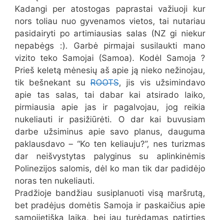
Kadangi per atostogas paprastai važiuoji kur
nors toliau nuo gyvenamos vietos, tai nutariau
pasidairyti po artimiausias salas (NZ gi niekur
nepabėgs :). Garbė pirmajai susilaukti mano
vizito teko Samojai (Samoa). Kodėl Samoja ?
Prieš keletą mėnesių aš apie ją nieko nežinojau,
tik bešnekant su
ROOTS
, jis vis užsimindavo
apie tas salas, tai dabar kai atsirado laiko,
pirmiausia apie jas ir pagalvojau, jog reikia
nukeliauti ir pasižiūrėti. O dar kai buvusiam
darbe užsiminus apie savo planus, dauguma
paklausdavo – “Ko ten keliauju?”, nes turizmas
dar neišvystytas palyginus su aplinkinėmis
Polinezijos salomis, dėl ko man tik dar padidėjo
noras ten nukeliauti.
Pradžioje bandžiau susiplanuoti visą maršrutą,
bet pradėjus domėtis Samoja ir paskaičius apie
samojietišką laiką, bei jau turėdamas patirties