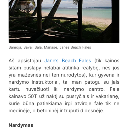
Samoja, Savaii Sala, Manase, Janes Beach Fales
Aš apsistojau
Jane’s Beach Fales
(tik kainos
šitam puslapy nelabai atitinka realybę, nes jos
yra mažesnės nei ten nurodytos), kur gyvena ir
nardymo instruktoriai, tai man patogu su jais
kartu nuvažiuoti iki nardymo centro. Fale
kainavo 50T už naktį su pusryčiais ir vakarienę,
kurie būna patiekiama irgi atviroje fale tik ne
medinėje, o betoninėj ir truputi didesnėje.
Nardymas