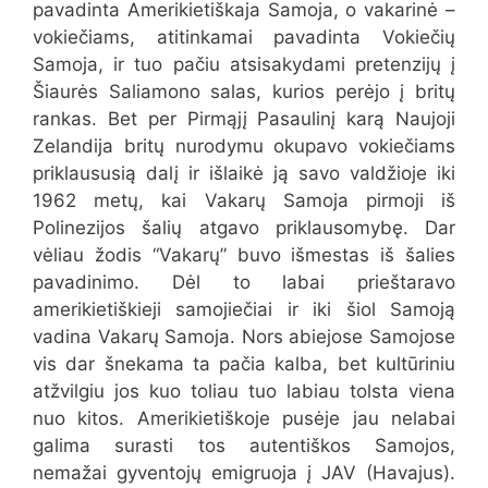
pavadinta Amerikietiškaja Samoja, o vakarinė –
vokiečiams, atitinkamai pavadinta Vokiečių
Samoja, ir tuo pačiu atsisakydami pretenzijų į
Šiaurės Saliamono salas, kurios perėjo į britų
rankas. Bet per Pirmąjį Pasaulinį karą Naujoji
Zelandija britų nurodymu okupavo vokiečiams
priklaususią dalį ir išlaikė ją savo valdžioje iki
1962 metų, kai Vakarų Samoja pirmoji iš
Polinezijos šalių atgavo priklausomybę. Dar
vėliau žodis “Vakarų” buvo išmestas iš šalies
pavadinimo. Dėl to labai prieštaravo
amerikietiškieji samojiečiai ir iki šiol Samoją
vadina Vakarų Samoja. Nors abiejose Samojose
vis dar šnekama ta pačia kalba, bet kultūriniu
atžvilgiu jos kuo toliau tuo labiau tolsta viena
nuo kitos. Amerikietiškoje pusėje jau nelabai
galima surasti tos autentiškos Samojos,
nemažai gyventojų emigruoja į JAV (Havajus).