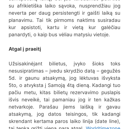
su afrikietiška laiko sąvoka, nusprendžiau jog
neverta per daug persistengti ir gaišti laiką su
planavimu. Tai tik pirmoms naktims susiradau
kur apsistoti, kartu ir vietą kur galėčiau
panardyti, o kaip bus vėliau matysiu vietoje.
Atgal į praeitį
Užsisakinėjant bilietus, įvyko šioks toks
nesusipratimas – įvedu skrydžio datą – gegužės
5d. ir gaunu atsakymą, jog lėktuvas išvyksta
5to, o atvyksta į Samoją 4tą dieną. Kadangi tuo
pačiu metu, kitas bilietų rezervavimo puslapis
išvis neveikė, tai pamaniau jog ir ten kažkas
netvarkoje. Parašau jiems laišką ir gavau
atsakymą, jog datos teisingos, tik kadangi
skrendant kertama paros laiko linija (date line),
tai tenka grįžti vieną parą atgal.
Worldtimezone