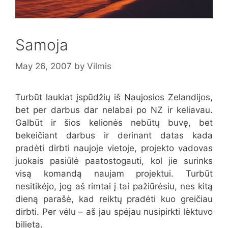
Samoja
May 26, 2007
by
Vilmis
Turbūt laukiat įspūdžių iš Naujosios Zelandijos,
bet per darbus dar nelabai po NZ ir keliavau.
Galbūt ir šios kelionės nebūtų buvę, bet
bekeičiant darbus ir derinant datas kada
pradėti dirbti naujoje vietoje, projekto vadovas
juokais pasiūlė paatostogauti, kol jie surinks
visą komandą naujam projektui. Turbūt
nesitikėjo, jog aš rimtai į tai pažiūrėsiu, nes kitą
dieną parašė, kad reiktų pradėti kuo greičiau
dirbti. Per vėlu – aš jau spėjau nusipirkti lėktuvo
bilietą.