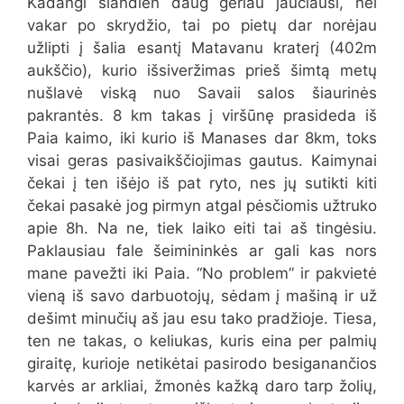
Kadangi šiandien daug geriau jaučiausi, nei
vakar po skrydžio, tai po pietų dar norėjau
užlipti į šalia esantį Matavanu kraterį (402m
aukščio), kurio išsiveržimas prieš šimtą metų
nušlavė viską nuo Savaii salos šiaurinės
pakrantės. 8 km takas į viršūnę prasideda iš
Paia kaimo, iki kurio iš Manases dar 8km, toks
visai geras pasivaikščiojimas gautus. Kaimynai
čekai į ten išėjo iš pat ryto, nes jų sutikti kiti
čekai pasakė jog pirmyn atgal pėsčiomis užtruko
apie 8h. Na ne, tiek laiko eiti tai aš tingėsiu.
Paklausiau fale šeimininkės ar gali kas nors
mane pavežti iki Paia. “No problem” ir pakvietė
vieną iš savo darbuotojų, sėdam į mašiną ir už
dešimt minučių aš jau esu tako pradžioje. Tiesa,
ten ne takas, o keliukas, kuris eina per palmių
giraitę, kurioje netikėtai pasirodo besiganančios
karvės ar arkliai, žmonės kažką daro tarp žolių,