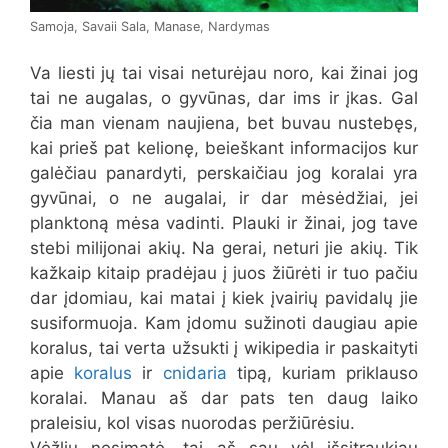
Samoja, Savaii Sala, Manase, Nardymas
Va liesti jų tai visai neturėjau noro, kai žinai jog
tai ne augalas, o gyvūnas, dar ims ir įkas. Gal
čia man vienam naujiena, bet buvau nustebęs,
kai prieš pat kelionę, beieškant informacijos kur
galėčiau panardyti, perskaičiau jog koralai yra
gyvūnai, o ne augalai, ir dar mėsėdžiai, jei
planktoną mėsa vadinti. Plauki ir žinai, jog tave
stebi milijonai akių. Na gerai, neturi jie akių. Tik
kažkaip kitaip pradėjau į juos žiūrėti ir tuo pačiu
dar įdomiau, kai matai į kiek įvairių pavidalų jie
susiformuoja. Kam įdomu sužinoti daugiau apie
koralus, tai verta užsukti į wikipedia ir paskaityti
apie
koralus
ir
cnidaria
tipą, kuriam priklauso
koralai. Manau aš dar pats ten daug laiko
praleisiu, kol visas nuorodas peržiūrėsiu.