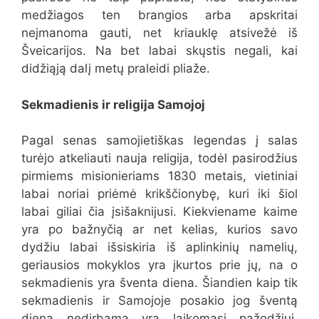
medžiagos ten brangios arba apskritai
neįmanoma gauti, net kriauklę atsivežė iš
Šveicarijos. Na bet labai skųstis negali, kai
didžiąją dalį metų praleidi pliaže.
Sekmadienis ir religija Samojoj
Pagal senas samojietiškas legendas į salas
turėjo atkeliauti nauja religija, todėl pasirodžius
pirmiems misionieriams 1830 metais, vietiniai
labai noriai priėmė krikščionybę, kuri iki šiol
labai giliai čia įsišaknijusi. Kiekviename kaime
yra po bažnyčią ar net kelias, kurios savo
dydžiu labai išsiskiria iš aplinkinių namelių,
geriausios mokyklos yra įkurtos prie jų, na o
sekmadienis yra šventa diena. Šiandien kaip tik
sekmadienis ir Samojoje posakio jog šventą
dieną nedirbama yra laikomasi pažodžiui.