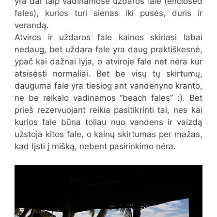
yra dar taip vadinamose uždaros fale (enclosed
fales), kurios turi sienas iki pusės, duris ir
verandą.
Atviros ir uždaros fale kainos skiriasi labai
nedaug, bet uždara fale yra daug praktiškesnė,
ypač kai dažnai lyja, o atviroje fale net nėra kur
atsisėsti normaliai. Bet be visų tų skirtumų,
dauguma fale yra tiesiog ant vandenyno kranto,
ne be reikalo vadinamos “beach fales” :). Bet
prieš rezervuojant reikia pasitikrinti tai, nes kai
kurios fale būna toliau nuo vandens ir vaizdą
užstoja kitos fale, o kainų skirtumas per mažas,
kad lįsti į mišką, nebent pasirinkimo nėra.