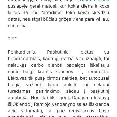
puslapyje gerai matosi, kur kokia diena ir koks
laikas. Po šio “atradimo” teko keisti skrydžiu
datas, nes atgal būčiau grįžęs viena para vėliau,
nei reikia.
* * *
Penktadienis. Paskutiniai pietus su
bendradarbiais, kadangi darbai visi užbaigti, tai
nelaukęs darbo dienos pabaigos iškeliauju
namo baigti krautis kuprinės ir į aerouostą.
Lėktuvas tik pusę pirmos nakties, bet autobusai
baigia važinėti labai anksti, tai nelabai
turėdamas pasirinkimo, sėdau į paskutinį
autobusą. Nors tai tik į gerą. Dauguma lėktuvų
iš Oklendo į Ramiojo vandenyno salas išskrenda
apie vidurnaktį, tai prie registracijos buvo