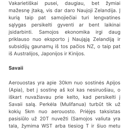
Vakarietiškai pusei, daugiau, bet žymiai
mažesnę įtaką, vis dar daro Naujoji Zelandija. Į
kurią taip pat samojiečiai turi lengvatines
sąlygas persikelti gyventi ar bent laikinai
įsidarbinti. Samojos ekonomika irgi daug
priklauso nuo eksporto į Naująją Zelandiją ir
subsidijų gaunamų iš tos pačios NZ, o taip pat
iš Australijos, Japonijos ir Kinijos.
Savaii
Aerouostas yra apie 30km nuo sostinės Apijos
(Apia), bet į sostinę aš kol kas nesiruošiau, o
iškart nuvažiavau prie kelto, kad persikelti į
Savaii salą. Perkėla (Mulifanua) turbūt tik už
kokių 5km nuo aerouosto. Priėjęs taksistas
pasisiūlo už 20T nuvežti (Samojos valiuta yra
tala, žymima WST arba tiesiog T ir šiuo metu