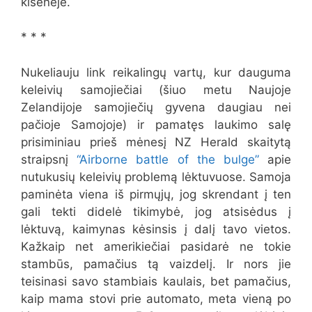
kišenėje.
* * *
Nukeliauju link reikalingų vartų, kur dauguma
keleivių samojiečiai (šiuo metu Naujoje
Zelandijoje samojiečių gyvena daugiau nei
pačioje Samojoje) ir pamatęs laukimo salę
prisiminiau prieš mėnesį NZ Herald skaitytą
straipsnį
“Airborne battle of the bulge”
apie
nutukusių keleivių problemą lėktuvuose. Samoja
paminėta viena iš pirmųjų, jog skrendant į ten
gali tekti didelė tikimybė, jog atsisėdus į
lėktuvą, kaimynas kėsinsis į dalį tavo vietos.
Kažkaip net amerikiečiai pasidarė ne tokie
stambūs, pamačius tą vaizdelį. Ir nors jie
teisinasi savo stambiais kaulais, bet pamačius,
kaip mama stovi prie automato, meta vieną po