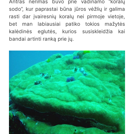
Antras nėrimas buvo prie vadinamo “koralų
sodo”, kur paprastai būna jūros vėžlių ir galima
rasti dar įvairesnių koralų nei pirmoje vietoje,
bet man labiausiai patiko tokios mažytės
kalėdinės eglutės, kurios susiskleidžia kai
bandai artinti ranką prie jų.