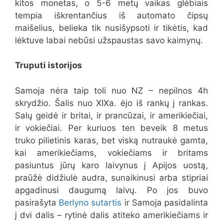
kitos monetas, o 5-6 metų vaikas glėbiais
tempia iškrentančius iš automato čipsų
maišelius, belieka tik nusišypsoti ir tikėtis, kad
lėktuve labai nebūsi užspaustas savo kaimynų.
Truputi istorijos
Samoja nėra taip toli nuo NZ – nepilnos 4h
skrydžio. Šalis nuo XIXa. ėjo iš rankų į rankas.
Salų geidė ir britai, ir prancūzai, ir amerikiečiai,
ir vokiečiai. Per kuriuos ten beveik 8 metus
truko pilietinis karas, bet viską nutraukė gamta,
kai amerikiečiams, vokiečiams ir britams
pasiuntus jūrų karo laivynus į Apijos uostą,
praūžė didžiulė audra, sunaikinusi arba stipriai
apgadinusi daugumą laivų. Po jos buvo
pasirašyta
Berlyno sutartis
ir Samoja pasidalinta
į dvi dalis – rytinė dalis atiteko amerikiečiams ir