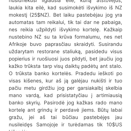
nusidriekusi ilgiausia eilė, kurią atstovėjus,
laukia kita eilė, kad susimokėti išvykimo iš NZ
mokestį (25$NZ). Bet laiku pastebėjau jog yra
automatas tam reikalui, tik tai dar ne pabaiga,
nes reikia užpildyti išvykimo kortelę. Kažkaip
nustebino NZ su ta krūva formalumu, nes net
Afrikoje buvo paprasčiau skraidyti. Susirandu
uždarytam restorane staliuką, pasidedu visus
popierius ir ruošiuosi juos pildyti, bet jaučiu jog
kažko trūksta tarp visų daiktų padėtų ant stalo.
O trūksta banko kortelės. Pradedu ieškoti po
visas kišenes, kur aš ją galėjau nukišti ir tuo
pačiu metu girdžiu jog per garsiakalbį skelbia
mano vardą, kad prisistatyčiau į artimiausią
banko skyrių. Pasirodė jog kažkas rado mano
kortelę ant grindų ir perdavė jiems. Būtų labai
gražu, jei aš tai būčiau pastebėjęs jau
nusileidęs Samojoje ir turėdamas tik 10$US