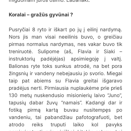
Koralai – gražūs gyvūnai ?
Pusryčiai 8 ryto ir iškart po jų į eilinį nardymą.
Nors jis man visai neeilinis buvo, o greičiau
pirmas normalus nardymas, nes vakar buvo tik
treniruotė. Sulipome (aš, Flavia ir Siaki –
instruktorių padėjėjas) apsimiegoję į valtį.
Balionas ryte toks sunkus atrodė, na bet pora
žingsnių ir vandeny nebejausiu jo svorio. Miegai
taip pat abiems su Flavia greitai išgaravo
pradėjus nerti. Pirmiausia nuplaukėme prie prieš
130 metų nuskendusio misionierių laivo “Juno”,
tapusių dabar žuvų “namais”. Kadangi dar ir
fotiką pirmą kartą buvau nusitempęs po
vandeniu, tai pabandžiau pafotografuoti, bet
atrodo reiks truputi laiko kol pavyks