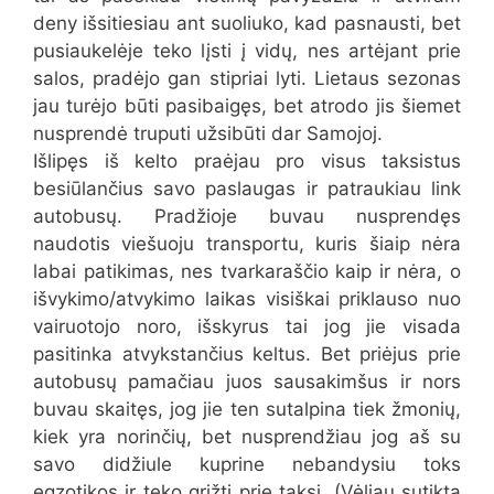
deny išsitiesiau ant suoliuko, kad pasnausti, bet
pusiaukelėje teko lįsti į vidų, nes artėjant prie
salos, pradėjo gan stipriai lyti. Lietaus sezonas
jau turėjo būti pasibaigęs, bet atrodo jis šiemet
nusprendė truputi užsibūti dar Samojoj.
Išlipęs iš kelto praėjau pro visus taksistus
besiūlančius savo paslaugas ir patraukiau link
autobusų. Pradžioje buvau nusprendęs
naudotis viešuoju transportu, kuris šiaip nėra
labai patikimas, nes tvarkaraščio kaip ir nėra, o
išvykimo/atvykimo laikas visiškai priklauso nuo
vairuotojo noro, išskyrus tai jog jie visada
pasitinka atvykstančius keltus. Bet priėjus prie
autobusų pamačiau juos sausakimšus ir nors
buvau skaitęs, jog jie ten sutalpina tiek žmonių,
kiek yra norinčių, bet nusprendžiau jog aš su
savo didžiule kuprine nebandysiu toks
egzotikos ir teko grįžti prie taksi. (Vėliau sutikta