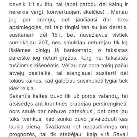
beveik 1:1 su litu, tai labai patogu dėl kainų ir
nereikia vargti konvertuojant skaičius) . Manau
jog per brangu, bet jaučiausi dar toks
apsimiegojęs, tai taip tingisi ten su juo derėtis,
susitariam dėl 15T, bet nuvažiavus vistiek
sumokėjau 20T, nes smulkiau neturėjau tik ką
išsiėmęs pinigų iš bankomato, o taksistas
pareiškė jog neturi grąžos. Kurgi ne, taksistas
tuščiomis kišenėmis. Vėliau dar pora tokių pačių
atvejų pasitaikė, tai stengiausi susitarti dėl
tokios kainos, kad galėčiau susimokėti lygiai tiek
kiek reikia.
Sekantis keltas buvo tik už poros valandų, tai
atsisėdęs ant krantinės pradėjau persirenginėti,
nors saulė dar nebuvo patekėjusi, bet oras jau
toks tvankus, kad sunku buvo įsivaizduoti kas
laukia dieną. Išvažiavau net nepasitikrinęs orų
prognozės, tai tik stebėjau, kaip virš Savaii