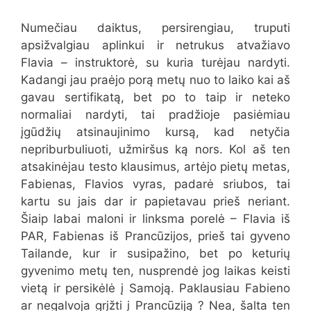
Numečiau daiktus, persirengiau, truputi
apsižvalgiau aplinkui ir netrukus atvažiavo
Flavia – instruktorė, su kuria turėjau nardyti.
Kadangi jau praėjo porą metų nuo to laiko kai aš
gavau sertifikatą, bet po to taip ir neteko
normaliai nardyti, tai pradžioje pasiėmiau
įgūdžių atsinaujinimo kursą, kad netyčia
nepriburbuliuoti, užmiršus ką nors. Kol aš ten
atsakinėjau testo klausimus, artėjo pietų metas,
Fabienas, Flavios vyras, padarė sriubos, tai
kartu su jais dar ir papietavau prieš neriant.
Šiaip labai maloni ir linksma porelė – Flavia iš
PAR, Fabienas iš Prancūzijos, prieš tai gyveno
Tailande, kur ir susipažino, bet po keturių
gyvenimo metų ten, nusprendė jog laikas keisti
vietą ir persikėlė į Samoją. Paklausiau Fabieno
ar negalvoja grįžti į Prancūziją ? Nea, šalta ten