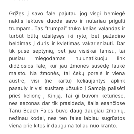
Grįžęs į savo fale pajutau jog visgi bemiegė
naktis lėktuve duoda savo ir nutariau prigulti
trumpam…Tas “trumpai” truko kelias valandas ir
turbūt būtų užsitęsęs iki ryto, bet pažadino
beldimas į duris ir kvietimas vakarieniauti. Dar
tik pusė septynių, bet jau visiškai tamsu, tai
pusiau miegodamas nulunatikuoju link
didžiosios fale, kur jau žmonės susėdę laukė
maisto. Na žmonės, tai čekų porelė ir viena
austrė, visi (ne kartu) keliaujantys aplink
pasauly ir visi susitarę užsuko į Samoją pailsėti
prieš kelionę į Kiniją. Tai gi buvom keturiese,
nes sezonas dar tik prasideda, šalia esančiose
Tanu Beach Fales buvo daug daugiau žmonių,
nežinau kodėl, nes ten fales labiau sugrūstos
viena prie kitos ir dauguma toliau nuo kranto.