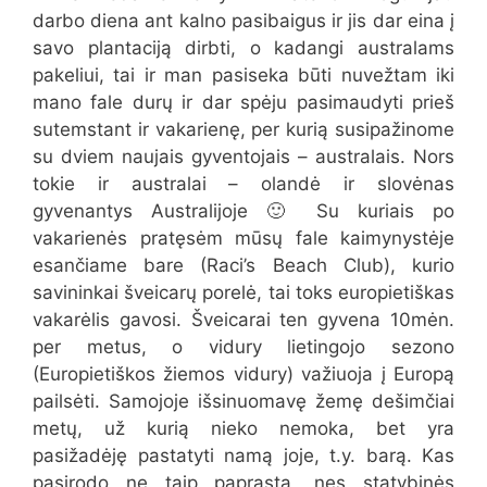
darbo diena ant kalno pasibaigus ir jis dar eina į
savo plantaciją dirbti, o kadangi australams
pakeliui, tai ir man pasiseka būti nuvežtam iki
mano fale durų ir dar spėju pasimaudyti prieš
sutemstant ir vakarienę, per kurią susipažinome
su dviem naujais gyventojais – australais. Nors
tokie ir australai – olandė ir slovėnas
gyvenantys Australijoje 🙂 Su kuriais po
vakarienės pratęsėm mūsų fale kaimynystėje
esančiame bare (Raci’s Beach Club), kurio
savininkai šveicarų porelė, tai toks europietiškas
vakarėlis gavosi. Šveicarai ten gyvena 10mėn.
per metus, o vidury lietingojo sezono
(Europietiškos žiemos vidury) važiuoja į Europą
pailsėti. Samojoje išsinuomavę žemę dešimčiai
metų, už kurią nieko nemoka, bet yra
pasižadėję pastatyti namą joje, t.y. barą. Kas
pasirodo ne taip paprasta, nes statybinės