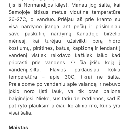
(jis iš Normandijos kilęs). Manau jog šalta, kai
Samojoje ištisus metus vidutinė temperatūra
26-27C, o vanduo…Priėjau aš prie kranto su
visa nardymo įranga ant pečių ir prisiminiau
savo paskutinį nardymą Kanadoje birželio
mėnesį, kai turėjau užsivilkti porą hidro
kostiumų, pirštines, batus, kapišoną ir lendant į
vandenį vistiek reikdavo kažkiek laiko kad
priprasti prie vandens. O čia…įkišu koją į
vandenį..šilta. Flavios paklausiau kokia
temperatūra – apie 30C, tikrai ne šalta.
Praleidome po vandeniu apie valandą ir nebuvo
jokio noro lįsti lauk, va tik oras balione
baiginėjosi. Nieko, susitariu dėl rytdienos, kad iš
pat ryto plauksim arčiau koralinio rifo, kuris yra
visai šalia.
Maistas