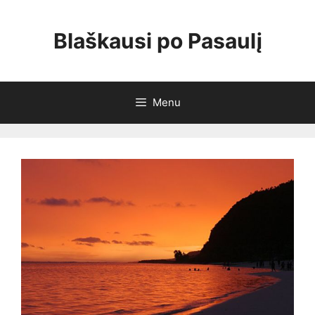
Skip
to
Blaškausi po Pasaulį
content
Menu