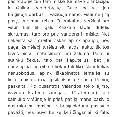
pasirodo jie ten tam miške turi savo plantacijas
ir užsiima žemdirbystę. Gaila jog visi jau
baiginėja darbus ir važiuoja namo, visai ne į tą
pusę, kur man reikia. O prakaitas veržiasi pro
visur kur tik gali. Kažkaip labai didelis
skirtumas, tarp oro prie vandens ir miške. Net
nekeista kaip greitai viskas aplink apaugo, nes
pagal žemėlapį turėjau eiti lavos lauku, tik tos
lavos niekur nebesimato per žalumą. Pakeliui
sutinku čekus, taip pat šlaputėlius, bet jie
nudžiugina jog eiti ne tiek ir toli liko. Na ir kelias
nenuobodus, aplink iškabinėtos lentelės su
linkėjimais nuo čia apsilankiusių žmonių. Paeini,
paskaitai. Po pusantros valandos tokio ėjimo,
išvydau kraterio žmogaus (Craterman) fale
kalniuko viršūnėje ir prieš pat ją mane pasivijo
australai su mašina ir besijuokdami pasisiūlo
pavežti, nes buvo belikę keli žingsniai iki fale.