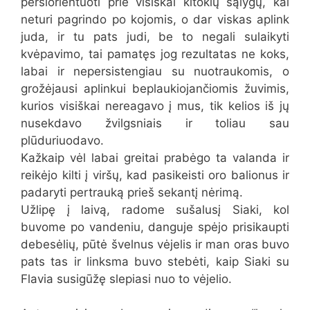
persiorientuoti prie visiškai kitokių sąlygų, kai
neturi pagrindo po kojomis, o dar viskas aplink
juda, ir tu pats judi, be to negali sulaikyti
kvėpavimo, tai pamatęs jog rezultatas ne koks,
labai ir nepersistengiau su nuotraukomis, o
grožėjausi aplinkui beplaukiojančiomis žuvimis,
kurios visiškai nereagavo į mus, tik kelios iš jų
nusekdavo žvilgsniais ir toliau sau
plūduriuodavo.
Kažkaip vėl labai greitai prabėgo ta valanda ir
reikėjo kilti į viršų, kad pasikeisti oro balionus ir
padaryti pertrauką prieš sekantį nėrimą.
Užlipę į laivą, radome sušalusį Siaki, kol
buvome po vandeniu, danguje spėjo prisikaupti
debesėlių, pūtė švelnus vėjelis ir man oras buvo
pats tas ir linksma buvo stebėti, kaip Siaki su
Flavia susigūžę slepiasi nuo to vėjelio.