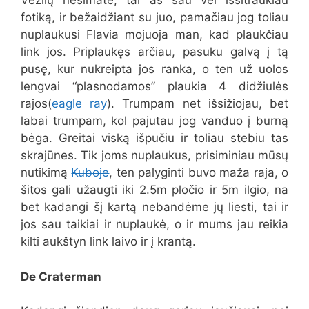
Vėžlių nesimatė, tai aš sau vėl išsitraukiau
fotiką, ir bežaidžiant su juo, pamačiau jog toliau
nuplaukusi Flavia mojuoja man, kad plaukčiau
link jos. Priplaukęs arčiau, pasuku galvą į tą
pusę, kur nukreipta jos ranka, o ten už uolos
lengvai “plasnodamos” plaukia 4 didžiulės
rajos(
eagle ray
). Trumpam net išsižiojau, bet
labai trumpam, kol pajutau jog vanduo į burną
bėga. Greitai viską išpučiu ir toliau stebiu tas
skrajūnes. Tik joms nuplaukus, prisiminiau mūsų
nutikimą
Kuboje
, ten palyginti buvo maža raja, o
šitos gali užaugti iki 2.5m pločio ir 5m ilgio, na
bet kadangi šį kartą nebandėme jų liesti, tai ir
jos sau taikiai ir nuplaukė, o ir mums jau reikia
kilti aukštyn link laivo ir į krantą.
De Craterman