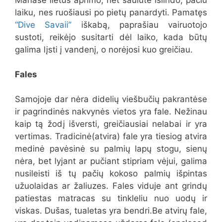
laiku, nes ruošiausi po pietų panardyti. Pamatęs
“Dive Savaii”
iškabą, paprašiau vairuotojo
sustoti, reikėjo susitarti dėl laiko, kada būtų
galima lįsti į vandenį, o norėjosi kuo greičiau.
Fales
Samojoje dar nėra didelių viešbučių pakrantėse
ir pagrindinės nakvynės vietos yra fale. Nežinau
kaip tą žodį išversti, greičiausiai nelabai ir yra
vertimas. Tradicinė(atvira) fale yra tiesiog atvira
medinė pavėsinė su palmių lapų stogu, sienų
nėra, bet lyjant ar pučiant stipriam vėjui, galima
nusileisti iš tų pačių kokoso palmių išpintas
užuolaidas ar žaliuzes. Fales viduje ant grindų
patiestas matracas su tinkleliu nuo uodų ir
viskas. Dušas, tualetas yra bendri.Be atvirų fale,