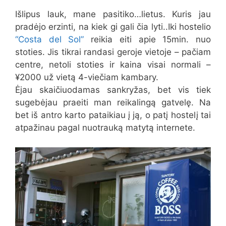
Išlipus lauk, mane pasitiko…lietus. Kuris jau
pradėjo erzinti, na kiek gi gali čia lyti..Iki hostelio
“Costa del Sol”
reikia eiti apie 15min. nuo
stoties. Jis tikrai randasi geroje vietoje – pačiam
centre, netoli stoties ir kaina visai normali –
¥2000 už vietą 4-viečiam kambary.
Ėjau skaičiuodamas sankryžas, bet vis tiek
sugebėjau praeiti man reikalingą gatvelę. Na
bet iš antro karto pataikiau į ją, o patį hostelį tai
atpažinau pagal nuotrauką matytą internete.