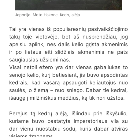
Japonija. Moto Hakone. Kedrų alėja
Tai yra vienas iš populiaresnių pasivaikščiojimo
takų toje vietovėje, bet aš nusprendžiau, jog
apeisiu aplink, nes dalis kelio grįsta akmenimis
ir po lietaus eiti slidžiais akmenimis ne pats
saugiausias užsiėmimas.
Visai netoli ežero yra dar vienas gabaliukas to
senojo kelio, kurį betiesiant, jis buvo apsodintas
kedrais, kad vasarą apsaugoti keliautojus nuo
saulės, o žiemą – nuo sniego. Dabar tie kedrai,
išaugę į milžiniškus medžius, ką tik nori užstos.
Perėjus tą kedrų alėją, išlindau prie iškyšulio,
kuriame buvo pastatyta imperatoriaus vila su
dar vienu nuostabiu sodu, kuris dabar atviras
visiems žmonėms.