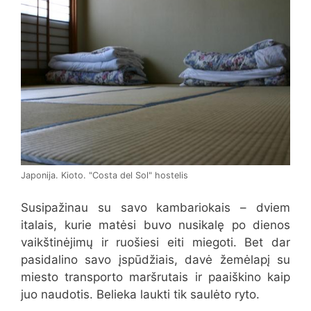
Japonija. Kioto. "Costa del Sol" hostelis
Susipažinau su savo kambariokais – dviem
italais, kurie matėsi buvo nusikalę po dienos
vaikštinėjimų ir ruošiesi eiti miegoti. Bet dar
pasidalino savo įspūdžiais, davė žemėlapį su
miesto transporto maršrutais ir paaiškino kaip
juo naudotis. Belieka laukti tik saulėto ryto.