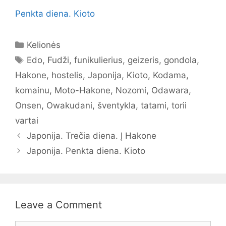
Penkta diena. Kioto
Categories
Kelionės
Tags
Edo
,
Fudži
,
funikulierius
,
geizeris
,
gondola
,
Hakone
,
hostelis
,
Japonija
,
Kioto
,
Kodama
,
komainu
,
Moto-Hakone
,
Nozomi
,
Odawara
,
Onsen
,
Owakudani
,
šventykla
,
tatami
,
torii
vartai
Japonija. Trečia diena. Į Hakone
Japonija. Penkta diena. Kioto
Leave a Comment