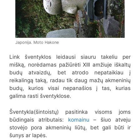
Japonija. Moto Hakone
Link šventyklos leidausi siauru takeliu per
mišką, norėdamas pažiūrėti XIII amžiuje iškaltų
budų atvaizdų, bet atrodo nepataikiau į
reikalingą taką, radau tik daug mažų akmeninių
budų, kurios visai nepanašios į tas, kurias
galima rasti šventyklose.
Šventykla(šintoistų) pasitinka visoms joms
būdingais atributais:
komainu
– šiuo atveju
stovėjo pora akmeninių liūtų, bet gali būti ir
šunys ar lapės.