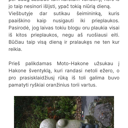
jo taip nesinori išlįsti, ypač tokią niūrią dieną.
Viešbutyje dar sutikau šeimininką, kuris
paaiškino kaip nusigauti iki prieplaukos.
Pasirodė, jog laivas tokiu blogu oru plaukia visai
iš kitos prieplaukos, negu aš ruošiausi eiti.
Būčiau taip visą dieną ir pralaukęs ne ten kur
reikia.
Prieš palikdamas Moto-Hakone užsukau į
Hakone šventyklą, kuri randasi netoli ežero, o
pro prasisklaidžiusį rūką iš toli galima buvo
pamatyti ryškiai oranžinius torii vartus.