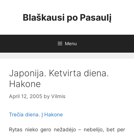
Skip
to
Blaškausi po Pasaulį
content
Menu
Japonija. Ketvirta diena.
Hakone
April 12, 2005
by
Vilmis
Trečia diena. Į Hakone
Rytas nieko gero nežadėjo – nebelijo, bet per