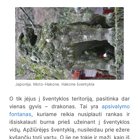
Japonija. Moto-Hakone. Hakone šventykla
O tik įėjus į šventyklos teritoriją, pasitinka dar
vienas gyvis – drakonas. Tai yra
apsivalymo
fontanas
, kuriame reikia nusiplauti rankas ir
išsiskalauti burna prieš užeinant į šventyklos
vidų. Apžiūrėjęs šventyklą, nusileidau prie ežere
kyšančių torii vartų. O jie ne tokie ir maži, kaip iš