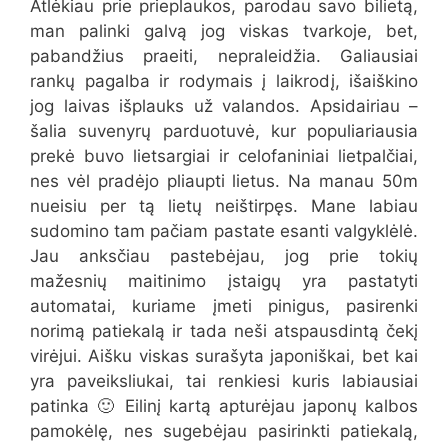
Atlėkiau prie prieplaukos, parodau savo bilietą,
man palinki galvą jog viskas tvarkoje, bet,
pabandžius praeiti, nepraleidžia. Galiausiai
rankų pagalba ir rodymais į laikrodį, išaiškino
jog laivas išplauks už valandos. Apsidairiau –
šalia suvenyrų parduotuvė, kur populiariausia
prekė buvo lietsargiai ir celofaniniai lietpalčiai,
nes vėl pradėjo pliaupti lietus. Na manau 50m
nueisiu per tą lietų neištirpęs. Mane labiau
sudomino tam pačiam pastate esanti valgyklėlė.
Jau anksčiau pastebėjau, jog prie tokių
mažesnių maitinimo įstaigų yra pastatyti
automatai, kuriame įmeti pinigus, pasirenki
norimą patiekalą ir tada neši atspausdintą čekį
virėjui. Aišku viskas surašyta japoniškai, bet kai
yra paveiksliukai, tai renkiesi kuris labiausiai
patinka 🙂 Eilinį kartą apturėjau japonų kalbos
pamokėlę, nes sugebėjau pasirinkti patiekalą,