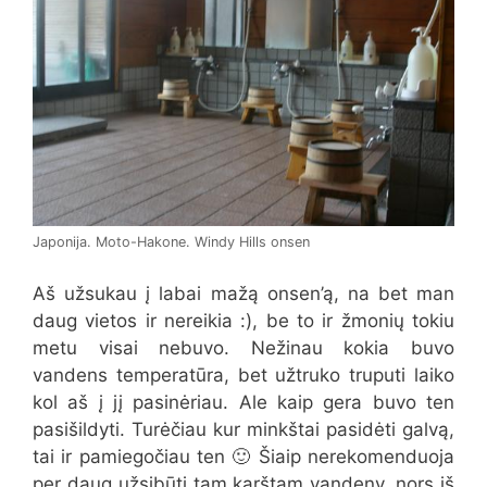
Japonija. Moto-Hakone. Windy Hills onsen
Aš užsukau į labai mažą onsen’ą, na bet man
daug vietos ir nereikia :), be to ir žmonių tokiu
metu visai nebuvo. Nežinau kokia buvo
vandens temperatūra, bet užtruko truputi laiko
kol aš į jį pasinėriau. Ale kaip gera buvo ten
pasišildyti. Turėčiau kur minkštai pasidėti galvą,
tai ir pamiegočiau ten 🙂 Šiaip nerekomenduoja
per daug užsibūti tam karštam vandeny, nors iš