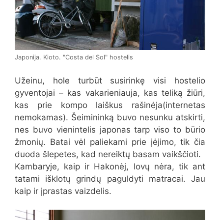
Japonija. Kioto. "Costa del Sol" hostelis
Užeinu, hole turbūt susirinkę visi hostelio
gyventojai – kas vakarieniauja, kas teliką žiūri,
kas prie kompo laiškus rašinėja(internetas
nemokamas). Šeimininką buvo nesunku atskirti,
nes buvo vienintelis japonas tarp viso to būrio
žmonių. Batai vėl paliekami prie įėjimo, tik čia
duoda šlepetes, kad nereiktų basam vaikščioti.
Kambaryje, kaip ir Hakonėj, lovų nėra, tik ant
tatami išklotų grindų paguldyti matracai. Jau
kaip ir įprastas vaizdelis.