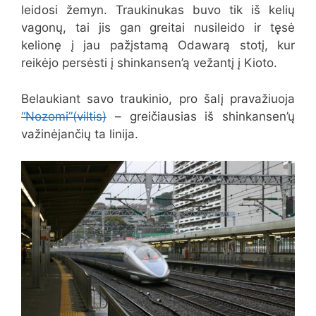
leidosi žemyn. Traukinukas buvo tik iš kelių
vagonų, tai jis gan greitai nusileido ir tęsė
kelionę į jau pažįstamą Odawarą stotį, kur
reikėjo persėsti į shinkansen’ą vežantį į Kioto.
Belaukiant savo traukinio, pro šalį pravažiuoja
“Nozomi”(viltis)
– greičiausias iš shinkansen’ų
važinėjančių ta linija.