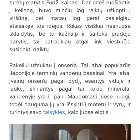
turėtų matytis Fudži kalnas…Dar prieš ruošiantis
į kelionę, buvo minčių jog reiktų užkopti į
viršūnę, bet matau jog gerai pasielgiau
atsisakęs tos idėjos. Rūkas visiškai nesiruošė
sklaidytis, be to kažkaip ir šaltoka pradėjo
darytis, tai patraukiau atgal link viešbučio
susirinkti daiktų.
Pakeliui užsukau į onsen’ą. Tai labai populiarūs
Japonijoje terminių vandenų baseinai. Yra labai
įvairių onsen’ų pagal dydį, esantys viduje ir
lauke, skiriantys pagal tai kokie mineralai
vandenyje yra ir pan. Maudomasi juose nuogi,
todėl dauguma jų yra išskirti į moterų ir vyrų, ir
turintys savo
taisykles
, kaip juose elgtis .