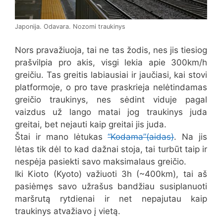
Japonija. Odavara. Nozomi traukinys
Nors pravažiuoja, tai ne tas žodis, nes jis tiesiog
prašvilpia pro akis, visgi lekia apie 300km/h
greičiu. Tas greitis labiausiai ir jaučiasi, kai stovi
platformoje, o pro tave praskrieja nelėtindamas
greičio traukinys, nes sėdint viduje pagal
vaizdus už lango matai jog traukinys juda
greitai, bet nejauti kaip greitai jis juda.
Štai ir mano lėtukas
“Kodama”(aidas)
. Na jis
lėtas tik dėl to kad dažnai stoja, tai turbūt taip ir
nespėja pasiekti savo maksimalaus greičio.
Iki Kioto (Kyoto) važiuoti 3h (~400km), tai aš
pasiėmęs savo užrašus bandžiau susiplanuoti
maršrutą rytdienai ir net nepajutau kaip
traukinys atvažiavo į vietą.