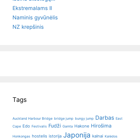
Ekstremalams II
Naminis gyvūnėlis
NZ krepšinis
Tags
Darbas
Auckland Harbour Bridge
bridge jump
bungy jump
East
Fudži
Hirošima
Edo
Hakone
Cape
Festivalis
Gamta
Japonija
hostelis
istorija
kalnai
Honkongas
Kalėdos