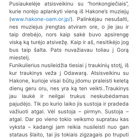
Pusiaukelėje atsisveikinu su “honkongiečiais”,
kurie norėjo aplankyti vieną iš Hakone’s muziejų
(
www.hakone-oam.or.jp/
). Palinkėjau nesušalti,
nes muziejus įrengtas atviram ore, o jie jau ir
taip drebėjo, nors kaip sakė buvo apsirengę
viską ką turėjo atsivežę. Kaip ir aš, nesitikėjo jog
bus taip šalta. Pats nuvažiavau toliau į Gorą
miestelį.
Funikulierius nusileidžia tiesiai į traukinių stotį, iš
kur traukinys veža į Odawarą. Atsisveikinu su
Hakone, kurioje visai būtų įdomu praleisti keletą
dienų geru oru, nes yra ką ten veikti..Traukinys
jau laukė ir neilgai trukus neskubėdamas
pajudėjo. Tik po kurio laiko jis sustoja ir pradeda
važiuoti atgal. Vėl sustoja – pirmyn. Sustoja –
atgal. Dar po vieno tokio veiksmo supratau kas
vyksta – kadangi jam reikia nusileisti nuo gan
stataus šlaito, tai jis tokiais zigzagais po truputi