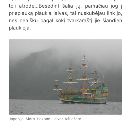
toli atrodė…Besėdint šalia jų, pamačiau jog į
prieplauką plaukia laivas, tai nuskubėjau link jo,
nes neaišku pagal kokį tvarkaraštį jie šiandien
plaukioja.
Japonija. Moto-Hakone. Laivas Aši ežere