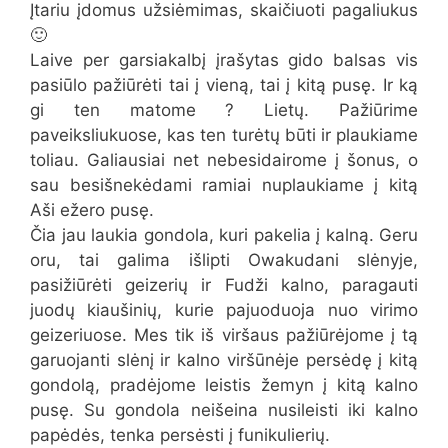
Įtariu įdomus užsiėmimas, skaičiuoti pagaliukus
🙂
Laive per garsiakalbį įrašytas gido balsas vis
pasiūlo pažiūrėti tai į vieną, tai į kitą pusę. Ir ką
gi ten matome ? Lietų. Pažiūrime
paveiksliukuose, kas ten turėtų būti ir plaukiame
toliau. Galiausiai net nebesidairome į šonus, o
sau besišnekėdami ramiai nuplaukiame į kitą
Aši ežero pusę.
Čia jau laukia gondola, kuri pakelia į kalną. Geru
oru, tai galima išlipti Owakudani slėnyje,
pasižiūrėti geizerių ir Fudži kalno, paragauti
juodų kiaušinių, kurie pajuoduoja nuo virimo
geizeriuose. Mes tik iš viršaus pažiūrėjome į tą
garuojanti slėnį ir kalno viršūnėje persėdę į kitą
gondolą, pradėjome leistis žemyn į kitą kalno
pusę. Su gondola neišeina nusileisti iki kalno
papėdės, tenka persėsti į funikulierių.