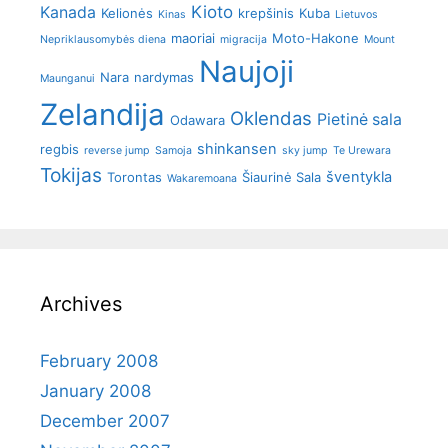
Kioto
Kanada
Kelionės
krepšinis
Kuba
Kinas
Lietuvos
maoriai
Moto-Hakone
Nepriklausomybės diena
migracija
Mount
Naujoji
Nara
nardymas
Maunganui
Zelandija
Oklendas
Pietinė sala
Odawara
shinkansen
regbis
reverse jump
Samoja
sky jump
Te Urewara
Tokijas
šventykla
Torontas
Šiaurinė Sala
Wakaremoana
Archives
February 2008
January 2008
December 2007