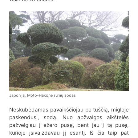
Japonija. Moto-Hakone rūmų sodas
Neskubėdamas pavaikščiojau po tuščią, migloje
paskendusi, sodą. Nuo apžvalgos aikštelės
pažvelgiau į ežero pusę, bent jau į tą pusę,
kurioje įsivaizdavau jį esantį. Iš čia taip pat