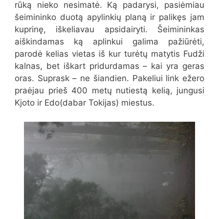
rūką nieko nesimatė. Ką padarysi, pasiėmiau
šeimininko duotą apylinkių planą ir palikęs jam
kuprinę, iškeliavau apsidairyti. Šeimininkas
aiškindamas ką aplinkui galima pažiūrėti,
parodė kelias vietas iš kur turėtų matytis Fudži
kalnas, bet iškart pridurdamas – kai yra geras
oras. Suprask – ne šiandien. Pakeliui link ežero
praėjau prieš 400 metų nutiestą kelią, jungusi
Kjoto ir Edo(dabar Tokijas) miestus.