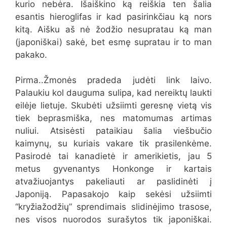
kurio nebėra. Išaiškino ką reiškia ten šalia
esantis hieroglifas ir kad pasirinkčiau ką nors
kitą. Aišku aš nė žodžio nesupratau ką man
(japoniškai) sakė, bet esmę supratau ir to man
pakako.
Pirma..Žmonės pradeda judėti link laivo.
Palaukiu kol dauguma sulipa, kad nereiktų laukti
eilėje lietuje. Skubėti užsiimti geresnę vietą vis
tiek beprasmiška, nes matomumas artimas
nuliui. Atsisėsti pataikiau šalia viešbučio
kaimynų, su kuriais vakare tik prasilenkėme.
Pasirodė tai kanadietė ir amerikietis, jau 5
metus gyvenantys Honkonge ir kartais
atvažiuojantys pakeliauti ar paslidinėti į
Japoniją. Papasakojo kaip sekėsi užsiimti
“kryžiažodžių” sprendimais slidinėjimo trasose,
nes visos nuorodos surašytos tik japoniškai.